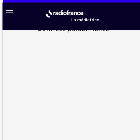
Aller au menu
Aller au contenu
Aller au pied de page
Radio France à votre écoute
Menu
La médiatrice
Données personnelles
Accueil
>
Messages d’auditeurs
>
Nouveau site FC Où sont les commentaires ?
Messages d’auditeurs
Vous nous avez écrit, la médiatrice vous répond
Nouveau site FC Où sont les
26/01/2016 -
commentaires ?
17:26
Où sont les commentaires des auditeurs pour
les émissions précédentes ?