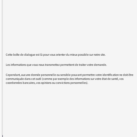
Est ce que les auditeurs peuvent ou pourront
toujours déposer des commentaires ?
Cette boîte de dialogue est là pour vous orienter du mieux possible sur notre site.
26/01/2016 - 17:26
Les informations que vous nous transmettez permettent de traiter votre demande.
Cependant, aucune donnée personnelle ou sensible pouvant permettre votre identification ne doit être
communiquée dans cet outil (comme par exemple des informations sur votre état de santé, vos
Cette fonctionnalité devrait revenir d’ici peu.
coordonnées bancaires, vos opinions ou convictions personnelles).
Merci pour votre patience.
REVENIR AUX MESSAGES