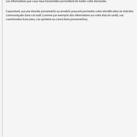
désir...
Les informations que vous nous transmettez permettent de traiter votre demande.
Cependant, aucune donnée personnelle ou sensible pouvant permettre votre identification ne doit être
Merci d'avance. Cordialement,
communiquée dans cet outil (comme par exemple des informations sur votre état de santé, vos
coordonnées bancaires, vos opinions ou convictions personnelles).
A. Giorgetti.
01/02/2016 - 13:09
La barre de progression est toujours présente
(visuel joint).
La question de la navigation fine au sein
d’une émission
(avant/arrière/minutage précis) revient
souvent et nous allons justement