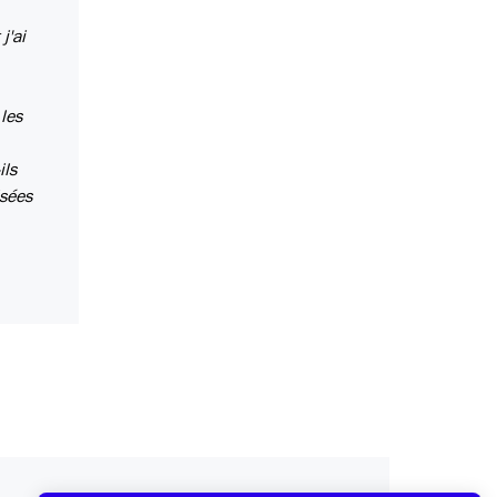
j'ai
 les
ils
isées