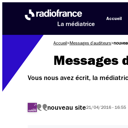
Aller au menu
Aller au contenu
Aller au pied de page
Accueil
La médiatrice
Accueil
>
Messages d’auditeurs
>
nouveau
Messages d
Vous nous avez écrit, la médiatr
nouveau site
21/04/2016 - 16:55