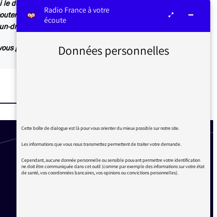
i le désirent, les commentaires. Pour le cas de
Radio France à votre
ter et à lire :
écoute
-un-droit-de-censure-sur-les-medias-europeens
Données personnelles
 vous guider : quel thème recherchez-vous ?
Cette boîte de dialogue est là pour vous orienter du mieux possible sur notre site.
Les informations que vous nous transmettez permettent de traiter votre demande.
Cependant, aucune donnée personnelle ou sensible pouvant permettre votre identification
ne doit être communiquée dans cet outil (comme par exemple des informations sur votre état
de santé, vos coordonnées bancaires, vos opinions ou convictions personnelles).