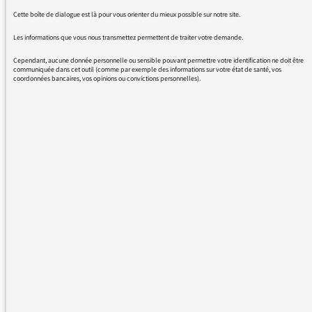
seulement: quasiment toutes les émissions,
Cette boîte de dialogue est là pour vous orienter du mieux possible sur notre site.
c'est bien on rit, on s'instruit. Merci France
Inter. PS : j'écoute aussi France Culture et
Les informations que vous nous transmettez permettent de traiter votre demande.
j'alternerai avec l'excellent Guillaume Erner le
Cependant, aucune donnée personnelle ou sensible pouvant permettre votre identification ne doit être
matin... Continuez ainsi! Mais faites revenir
communiquée dans cet outil (comme par exemple des informations sur votre état de santé, vos
coordonnées bancaires, vos opinions ou convictions personnelles).
Porte e Guillon!!! Je ne désespère pas...
Cordiament. Une fidèle auditrice di France
Inter et de France Culture.
02/09/2015 - 21:27
Merci pour votre message que nous
transmettons à la direction de France Inter.
Quant à la publicité,