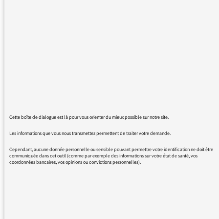
Comment procéder désormais pour podcaster
les émissions que l'on ne peut suivre en direct
?
La rubrique "podcast" du nouveau site ne
fonctionne pas.
Merci
Cette boîte de dialogue est là pour vous orienter du mieux possible sur notre site.
Les informations que vous nous transmettez permettent de traiter votre demande.
Cependant, aucune donnée personnelle ou sensible pouvant permettre votre identification ne doit être
communiquée dans cet outil (comme par exemple des informations sur votre état de santé, vos
coordonnées bancaires, vos opinions ou convictions personnelles).
25/01/2016 - 8:19
retrouvez les podcasts via l’onglet "émissions