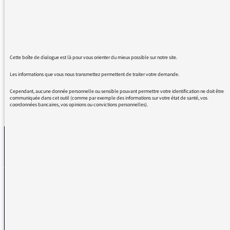
Les inconsistances grammaticales ainsi que
les nombreuses incompréhensions et
approximations de sens liées à un anglicisme
trendy (allez on se lâche) auraient elles fini
par périmer vos défenses culturelles.
Cette boîte de dialogue est là pour vous orienter du mieux possible sur notre site.
Les informations que vous nous transmettez permettent de traiter votre demande.
Cependant, aucune donnée personnelle ou sensible pouvant permettre votre identification ne doit être
communiquée dans cet outil (comme par exemple des informations sur votre état de santé, vos
coordonnées bancaires, vos opinions ou convictions personnelles).
REVENIR AUX MESSAGES
La médiatrice
VOUS AVEZ UN PROBLÈME DE RÉCEPTION ?
Remplissez l’un de nos formulaires afin que nous puissions vous aider.