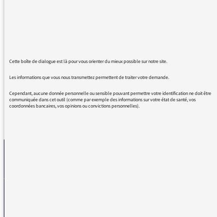
Qui exprime à l’antenne la simplicité d’un
monde qui marche sur la tête
Je vais lire ses romans
Comme tous les grands patrons devraient le
faire, puis se regarder dans la glace, bien en
Cette boîte de dialogue est là pour vous orienter du mieux possible sur notre site.
face...
Les informations que vous nous transmettez permettent de traiter votre demande.
Cependant, aucune donnée personnelle ou sensible pouvant permettre votre identification ne doit être
communiquée dans cet outil (comme par exemple des informations sur votre état de santé, vos
coordonnées bancaires, vos opinions ou convictions personnelles).
REVENIR AUX MESSAGES
La médiatrice