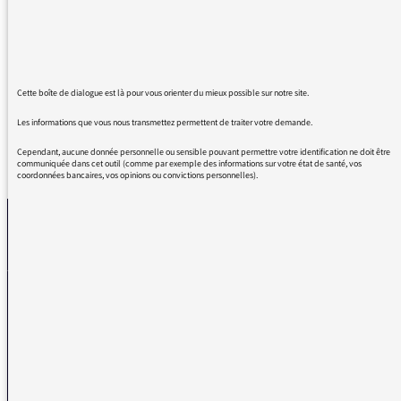
la chanson, j'ai passé un vrai bon moment et
pas mécontente d'être dans un bouchon pour
être sûre d'écouter jusqu'au bout. Encore
merci !
Cette boîte de dialogue est là pour vous orienter du mieux possible sur notre site.
Les informations que vous nous transmettez permettent de traiter votre demande.
Cependant, aucune donnée personnelle ou sensible pouvant permettre votre identification ne doit être
REVENIR AUX MESSAGES
communiquée dans cet outil (comme par exemple des informations sur votre état de santé, vos
coordonnées bancaires, vos opinions ou convictions personnelles).
La médiatrice
VOUS AVEZ UN PROBLÈME DE RÉCEPTION ?
Remplissez l’un de nos formulaires afin que nous puissions vous aider.