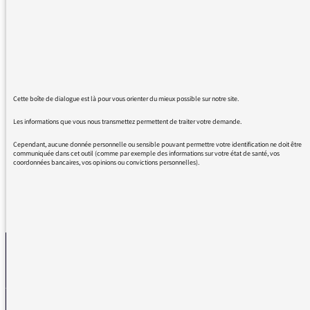
"dispatcher" certains élèves dans d'autres
classes. Pauvres gosses, pourquoi ne se
contente-t-on pas de les répartir dans les
classes ? Ce serait peut-être moins chic mais
plus correct. Allez, laissons cet anglicisme aux
techniciens et ingénieurs, et contentons-nous
Cette boîte de dialogue est là pour vous orienter du mieux possible sur notre site.
de parler français sur France Info. A propos :
Les informations que vous nous transmettez permettent de traiter votre demande.
en anglais, to dispatch signifie expédier !
Cependant, aucune donnée personnelle ou sensible pouvant permettre votre identification ne doit être
communiquée dans cet outil (comme par exemple des informations sur votre état de santé, vos
coordonnées bancaires, vos opinions ou convictions personnelles).
REVENIR AUX MESSAGES
La médiatrice