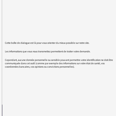
merçi et bravo à tous
"On ne parle pas la bouche pleine ! par Alain
Kruger
le dimanche de 12h00 à 12h30
Réécouter Réinsertion en cuisine, l'escalier
social de Thierry Marx
Cette boîte de dialogue est là pour vous orienter du mieux possible sur notre site.
29min
Les informations que vous nous transmettez permettent de traiter votre demande.
Réinsertion en cuisine, l'escalier social de
Thierry Marx
Cependant, aucune donnée personnelle ou sensible pouvant permettre votre identification ne doit être
communiquée dans cet outil (comme par exemple des informations sur votre état de santé, vos
12/11/2017"
coordonnées bancaires, vos opinions ou convictions personnelles).
REVENIR AUX MESSAGES