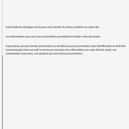
régulièrement grâce à vous !!!
Merci
Cette boîte de dialogue est là pour vous orienter du mieux possible sur notre site.
Les informations que vous nous transmettez permettent de traiter votre demande.
REVENIR AUX MESSAGES
Cependant, aucune donnée personnelle ou sensible pouvant permettre votre identification ne doit être
communiquée dans cet outil (comme par exemple des informations sur votre état de santé, vos
coordonnées bancaires, vos opinions ou convictions personnelles).
La médiatrice
VOUS AVEZ UN PROBLÈME DE RÉCEPTION ?
Remplissez l’un de nos formulaires afin que nous puissions vous aider.
Réception FM/DAB