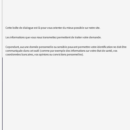
font que l'on vous aime, de plus en plus,
soyez en certains France Inter... Votre bien
dévoué auditeur
Cette boîte de dialogue est là pour vous orienter du mieux possible sur notre site.
Les informations que vous nous transmettez permettent de traiter votre demande.
REVENIR AUX MESSAGES
Cependant, aucune donnée personnelle ou sensible pouvant permettre votre identification ne doit être
communiquée dans cet outil (comme par exemple des informations sur votre état de santé, vos
coordonnées bancaires, vos opinions ou convictions personnelles).
La médiatrice
VOUS AVEZ UN PROBLÈME DE RÉCEPTION ?
Remplissez l’un de nos formulaires afin que nous puissions vous aider.