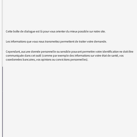
et Vive la Musique! Vive le Jazz! on en a tant
besoin .....
Belle émission Belle soirée
Cette boîte de dialogue est là pour vous orienter du mieux possible sur notre site.
Les informations que vous nous transmettez permettent de traiter votre demande.
Cependant, aucune donnée personnelle ou sensible pouvant permettre votre identification ne doit être
REVENIR AUX MESSAGES
communiquée dans cet outil (comme par exemple des informations sur votre état de santé, vos
coordonnées bancaires, vos opinions ou convictions personnelles).
La médiatrice
VOUS AVEZ UN PROBLÈME DE RÉCEPTION ?
Remplissez l’un de nos formulaires afin que nous puissions vous aider.