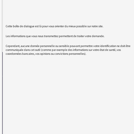
programmes m'aident en cette période
difficile à combler le silence...
Cette boîte de dialogue est là pour vous orienter du mieux possible sur notre site.
Les informations que vous nous transmettez permettent de traiter votre demande.
REVENIR AUX MESSAGES
Cependant, aucune donnée personnelle ou sensible pouvant permettre votre identification ne doit être
communiquée dans cet outil (comme par exemple des informations sur votre état de santé, vos
coordonnées bancaires, vos opinions ou convictions personnelles).
La médiatrice
VOUS AVEZ UN PROBLÈME DE RÉCEPTION ?
Remplissez l’un de nos formulaires afin que nous puissions vous aider.
Réception FM/DAB