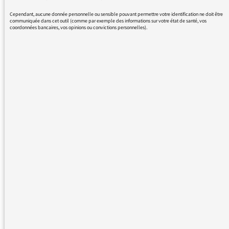
je m'interroge. Où apparait la sécurité
policière à l'entrée des écoles, des collèges et
Cependant, aucune donnée personnelle ou sensible pouvant permettre votre identification ne doit être
communiquée dans cet outil (comme par exemple des informations sur votre état de santé, vos
des lycées après les attentats terroristes à
coordonnées bancaires, vos opinions ou convictions personnelles).
Conflant - Sainte Honorine et à Nice ? Qui
prend la mesure des évènements à l'heure
des nouveaux attentats en Autriche ?
Personnellement, je ne trouve pas cela
normal, ni rassurant. Pourquoi tant
d'annonces fracassantes si celles-ci ne sont
pas suivies des faits ? Que montrons-nous là ?
Notre incurie ? A quoi nos mandants jouent-ils
? Après les tirades patriotiques, quelles est la
réalité des faits. Il y a comme un grand écart.
Pourquoi n'y a t-il personne devant les écoles,
les collèges, les lycées pour protéger les
élèves et le personnel d’Éducation ? Il y a un
protocole sanitaire plus ou moins heureux
dans les établissements scolaires, mais où y' a
t-il un protocole sécuritaire renforcé ? Nulle