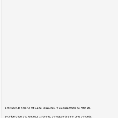
Une grave interrogation au regard des
annonces fracassantes du gouvernement
après l'atroce assassinat de M. Samuel Paty.
Où se trouve la sécurité devant les écoles, les
collèges, les lycées ? Professeur contractuel
sur deux établissements. Je confirme
qu'aucune sécurité policière n'apparait dans
la réalité. Tout est identique à la période
d'avant l'assassinat du collègue d'EMC. Il n'y a
personne devant les établissements ! Nul
policier, nulle patrouille itinérante en début
ou en fin de journée. Personne n'est présent.
Oui, personne, issu du corps de la police ou
d'un autre corps de sécurité n'est présent
pour surveiller l'arrivée des élèves ou leur
sortie en fin de journée. Ce message bien
évidemment doit être croisé mille fois pour
Cette boîte de dialogue est là pour vous orienter du mieux possible sur notre site.
connaitre l'entière réalité. Mais franchement
Les informations que vous nous transmettez permettent de traiter votre demande.