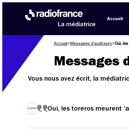
Aller au menu
Aller au contenu
Aller au pied de page
Accueil
La médiatrice
Accueil
>
Messages d’auditeurs
>
Oui, le
Messages d
Vous nous avez écrit, la médiatr
Oui, les toreros meurent ‘a