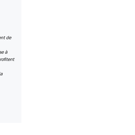
ent de
se à
rofitent
la