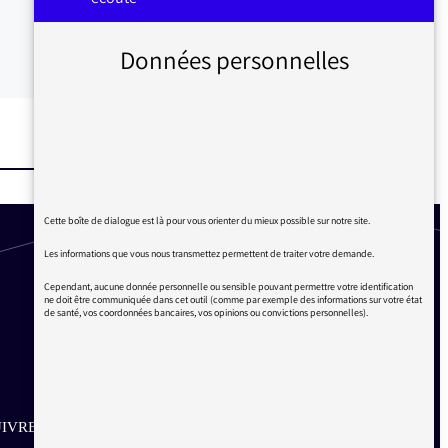
Données personnelles
Cette boîte de dialogue est là pour vous orienter du mieux possible sur notre site.
Les informations que vous nous transmettez permettent de traiter votre demande.
Cependant, aucune donnée personnelle ou sensible pouvant permettre votre identification
ne doit être communiquée dans cet outil (comme par exemple des informations sur votre état
de santé, vos coordonnées bancaires, vos opinions ou convictions personnelles).
IVRE SUR LES RÉSEAUX