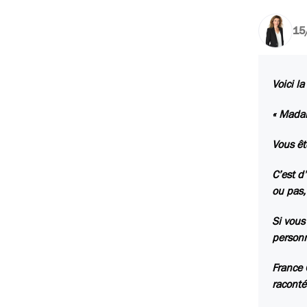
15
Voici l
« Mada
Vous êt
C’est d
ou pas,
Si vous
personn
France 
raconté 