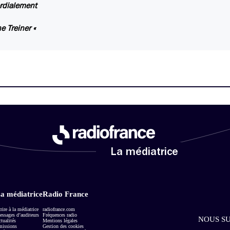
rdialement
e Treiner «
La médiatrice
a médiatrice
Radio France
rire à la médiatrice
radiofrance.com
ssages d’auditeurs
Fréquences radio
NOUS SU
tualités
Mentions légales
missions
Gestion des cookies