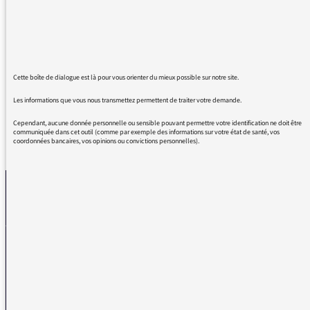
série une émission très enrichissante très
documentée.
Cela a été un réel plaisir de pouvoir se plonger
dans cette période trouble de notre histoire.
J’attends avec impatience une suite..
Cette boîte de dialogue est là pour vous orienter du mieux possible sur notre site.
Les informations que vous nous transmettez permettent de traiter votre demande.
Cependant, aucune donnée personnelle ou sensible pouvant permettre votre identification ne doit être
communiquée dans cet outil (comme par exemple des informations sur votre état de santé, vos
coordonnées bancaires, vos opinions ou convictions personnelles).
REVENIR AUX MESSAGES
La médiatrice
VOUS AVEZ UN PROBLÈME DE RÉCEPTION ?
Remplissez l’un de nos formulaires afin que nous puissions vous aider.