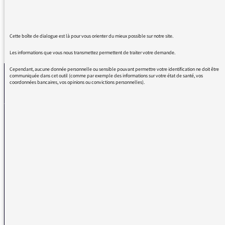
Cette boîte de dialogue est là pour vous orienter du mieux possible sur notre site.
REVENIR AUX MESSAGES
Les informations que vous nous transmettez permettent de traiter votre demande.
Cependant, aucune donnée personnelle ou sensible pouvant permettre votre identification ne doit être
communiquée dans cet outil (comme par exemple des informations sur votre état de santé, vos
coordonnées bancaires, vos opinions ou convictions personnelles).
La médiatrice
VOUS AVEZ UN PROBLÈME DE RÉCEPTION ?
Remplissez l’un de nos formulaires afin que nous puissions vous aider.
Réception FM/DAB
Réception numérique