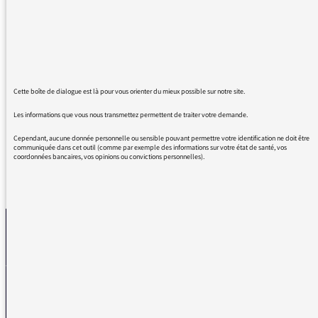
certains de comprendre la valeur de toutes
ces personnes déracinées. Toutes les
difficultés traversées y compris les
humiliations. Je leur dis: respect, chapeau bas
! Et welcome! Vous êtes ici chez vous.
Continuez Nassira, vous nous faites un bien
Cette boîte de dialogue est là pour vous orienter du mieux possible sur notre site.
fou.
Les informations que vous nous transmettez permettent de traiter votre demande.
Cependant, aucune donnée personnelle ou sensible pouvant permettre votre identification ne doit être
communiquée dans cet outil (comme par exemple des informations sur votre état de santé, vos
coordonnées bancaires, vos opinions ou convictions personnelles).
REVENIR AUX MESSAGES
La médiatrice