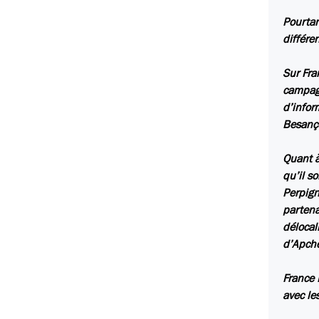
Pourtan
différe
Sur Fra
campagn
d’infor
Besanço
Quant à
qu’il s
Perpign
partena
délocal
d’Apche
France 
avec le