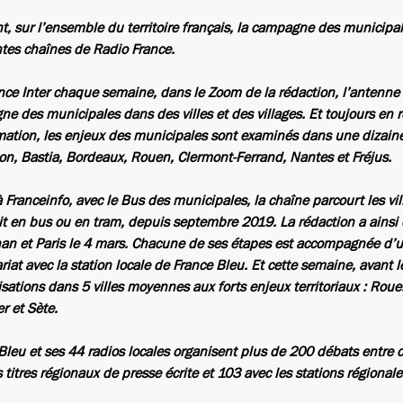
t, sur l’ensemble du territoire français, la campagne des municipales
ntes chaînes de Radio France.
nce Inter chaque semaine, dans le Zoom de la rédaction, l’antenne p
e des municipales dans des villes et des villages. Et toujours en 
mation, les enjeux des municipales sont examinés dans une dizaine d
n, Bastia, Bordeaux, Rouen, Clermont-Ferrand, Nantes et Fréjus.
 Franceinfo, avec le Bus des municipales, la chaîne parcourt les v
oit en bus ou en tram, depuis septembre 2019. La rédaction a ainsi e
an et Paris le 4 mars. Chacune de ses étapes est accompagnée d’u
riat avec la station locale de France Bleu. Et cette semaine, avant le
isations dans 5 villes moyennes aux forts enjeux territoriaux : Ro
r et Sète.
Bleu et ses 44 radios locales organisent plus de 200 débats entre 
s titres régionaux de presse écrite et 103 avec les stations régional