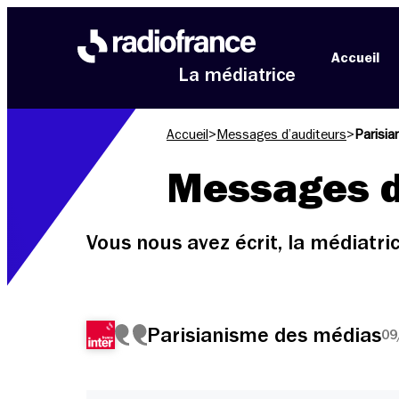
Aller au menu
Aller au contenu
Aller au pied de page
Accueil
La médiatrice
Accueil
>
Messages d’auditeurs
>
Parisi
Messages d
Vous nous avez écrit, la médiatr
Parisianisme des médias
09