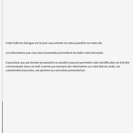
l'impression d'une société totalement
masculine, où apparaît de temps en temps un
témoignage féminin exceptionnel. Imaginez
l'inverse. Ne vous sentiriez-vous pas alors un
peu seul ? S'il vous plaît, allez dans le sens du
progrès, invitez plus de femmes à donner
leurs avis. Nous n'en sortirons jamais si nous
Cette boîte de dialogue est là pour vous orienter du mieux possible sur notre site.
demeurons sans réagir devant ce
Les informations que vous nous transmettez permettent de traiter votre demande.
paternalisme "bienveillant". Merci.
Cependant, aucune donnée personnelle ou sensible pouvant permettre votre identification ne doit être
communiquée dans cet outil (comme par exemple des informations sur votre état de santé, vos
coordonnées bancaires, vos opinions ou convictions personnelles).
REVENIR AUX MESSAGES
La médiatrice