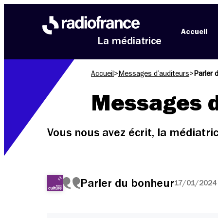
Aller au menu
Aller au contenu
Aller au pied de page
Accueil
La médiatrice
Accueil
>
Messages d’auditeurs
>
Parler 
Messages d
Vous nous avez écrit, la médiatr
Parler du bonheur
17/01/2024 