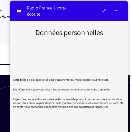
Radio France à votre
la
écoute
etiens.
Données personnelles
Cette boîte de dialogue est là pour vous orienter du mieux possible sur notre site.
Les informations que vous nous transmettez permettent de traiter votre demande.
Cependant, aucune donnée personnelle ou sensible pouvant permettre votre identification
ne doit être communiquée dans cet outil (comme par exemple des informations sur votre état
de santé, vos coordonnées bancaires, vos opinions ou convictions personnelles).