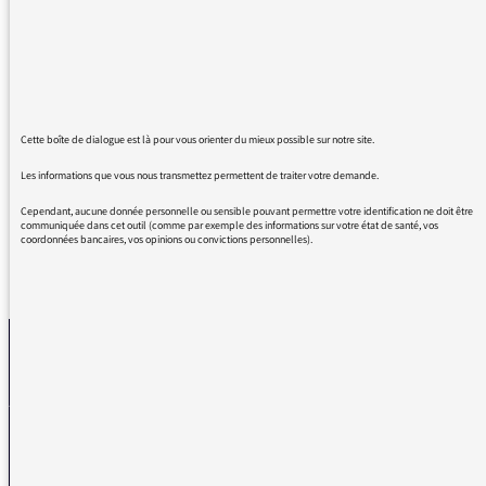
émissions. Pourquoi utiliser à longueur de
journées le terme de cluster alors que le mot
foyer est le terme exacte. Voir cet article
Coronavirus : le tourisme joue-t-il un rôle si
important dans la propagation du virus ?
Merci de faire remonter aux médias
Cette boîte de dialogue est là pour vous orienter du mieux possible sur notre site.
Cordialement
Les informations que vous nous transmettez permettent de traiter votre demande.
Cependant, aucune donnée personnelle ou sensible pouvant permettre votre identification ne doit être
communiquée dans cet outil (comme par exemple des informations sur votre état de santé, vos
coordonnées bancaires, vos opinions ou convictions personnelles).
REVENIR AUX MESSAGES
La médiatrice