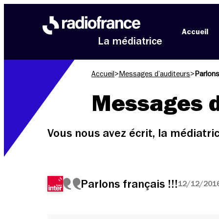
Aller au menu
Aller au contenu
Aller au pied de page
Accueil
La médiatrice
Accueil
>
Messages d’auditeurs
>
Parlons 
Messages d
Vous nous avez écrit, la médiatr
Parlons français !!!
12/12/2016