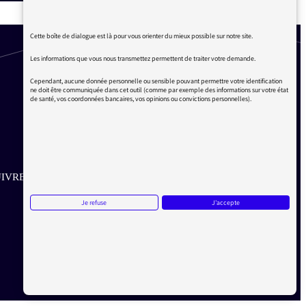
Cette boîte de dialogue est là pour vous orienter du mieux possible sur notre site.
Les informations que vous nous transmettez permettent de traiter votre demande.
Cependant, aucune donnée personnelle ou sensible pouvant permettre votre identification
ne doit être communiquée dans cet outil (comme par exemple des informations sur votre état
de santé, vos coordonnées bancaires, vos opinions ou convictions personnelles).
IVRE SUR LES RÉSEAUX
Je refuse
J'accepte
Aller sur la page Twitter de la Médiatrice
Aller sur la page Facebook de la Médiatrice
Aller sur la page Instagram de la Médiatrice