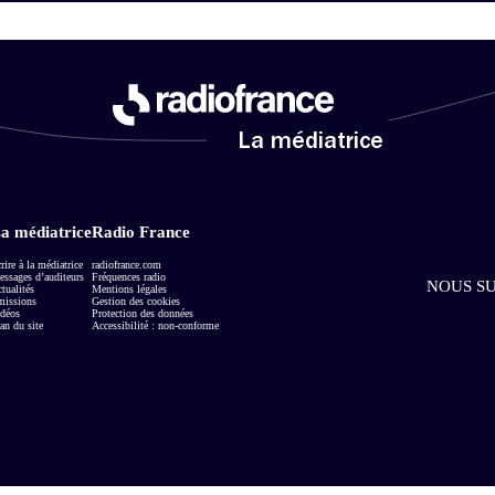
La médiatrice
a médiatrice
Radio France
rire à la médiatrice
radiofrance.com
ssages d’auditeurs
Fréquences radio
NOUS SU
tualités
Mentions légales
missions
Gestion des cookies
déos
Protection des données
an du site
Accessibilité : non-conforme