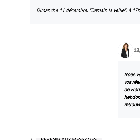
Dimanche 11 décembre, "Demain la veille", à 17h40 
12
Nous vo
vos réa
de Fran
hebdoma
retrouv
REVENIR AUX MESSAGES