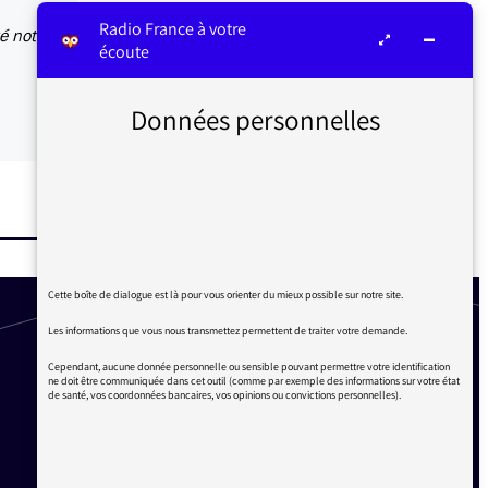
Radio France à votre
té notre
écoute
Données personnelles
Cette boîte de dialogue est là pour vous orienter du mieux possible sur notre site.
Les informations que vous nous transmettez permettent de traiter votre demande.
Cependant, aucune donnée personnelle ou sensible pouvant permettre votre identification
ne doit être communiquée dans cet outil (comme par exemple des informations sur votre état
de santé, vos coordonnées bancaires, vos opinions ou convictions personnelles).