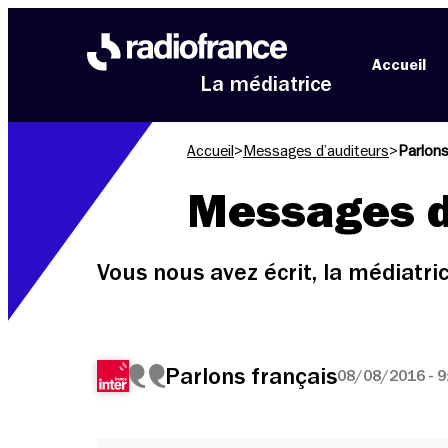
Aller au menu
Aller au contenu
Aller au pied de page
Accueil
La médiatrice
Accueil
>
Messages d’auditeurs
>
Parlons
Messages d
Vous nous avez écrit, la médiatr
Parlons français
08/08/2016 - 9