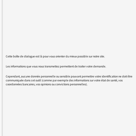
suis pas née il y a si longtemps !) et j'ai connu
l'époque où, pour certaines destinations, des
vaccins étaient obligatoires. Par exemple, pour
plusieurs pays, le vaccin contre le choléra
(dont les effets secondaires étaient non
négligeables) constituait une obligation. Je
dispose - et voilà un souvenir précieux ces
temps-ci - d'un certificat de vaccination
Cette boîte de dialogue est là pour vous orienter du mieux possible sur notre site.
international délivré par l'Institut Pasteur.
Personne ne s'en offusquait à l'époque. Il
Les informations que vous nous transmettez permettent de traiter votre demande.
semble que tout le monde l'ait oublié.
Cependant, aucune donnée personnelle ou sensible pouvant permettre votre identification ne doit être
Pourquoi n'en parle-t-on jamais ? J'aimerais
communiquée dans cet outil (comme par exemple des informations sur votre état de santé, vos
coordonnées bancaires, vos opinions ou convictions personnelles).
une prise en compte du passé dans les
discussions actuelles.
REVENIR AUX MESSAGES