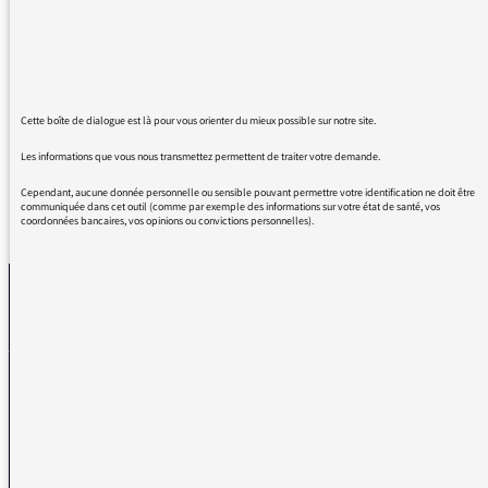
Madame Patricia Martin,
Mille fois merci pour cette émission et votre
invitée est exceptionnelle pour sa sagacité à
aimer un homme et ses idées.
Cette boîte de dialogue est là pour vous orienter du mieux possible sur notre site.
Les informations que vous nous transmettez permettent de traiter votre demande.
Cependant, aucune donnée personnelle ou sensible pouvant permettre votre identification ne doit être
communiquée dans cet outil (comme par exemple des informations sur votre état de santé, vos
REVENIR AUX MESSAGES
coordonnées bancaires, vos opinions ou convictions personnelles).
La médiatrice
VOUS AVEZ UN PROBLÈME DE RÉCEPTION ?
Remplissez l’un de nos formulaires afin que nous puissions vous aider.