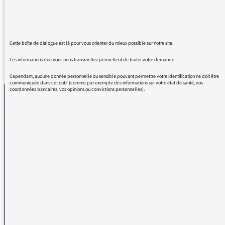
horizons
Cette boîte de dialogue est là pour vous orienter du mieux possible sur notre site.
Les informations que vous nous transmettez permettent de traiter votre demande.
REVENIR AUX MESSAGES
Cependant, aucune donnée personnelle ou sensible pouvant permettre votre identification ne doit être
communiquée dans cet outil (comme par exemple des informations sur votre état de santé, vos
coordonnées bancaires, vos opinions ou convictions personnelles).
La médiatrice
VOUS AVEZ UN PROBLÈME DE RÉCEPTION ?
Remplissez l’un de nos formulaires afin que nous puissions vous aider.
Réception FM/DAB