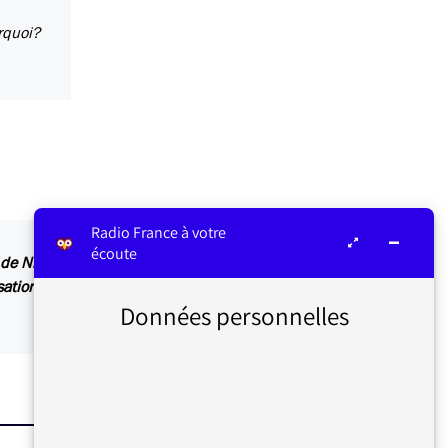
rquoi?
Radio France à votre
écoute
» de Nicolas Sarkozy, lui qui en avait été très
ations enregistrées. France Inter est ouverte à
Données personnelles