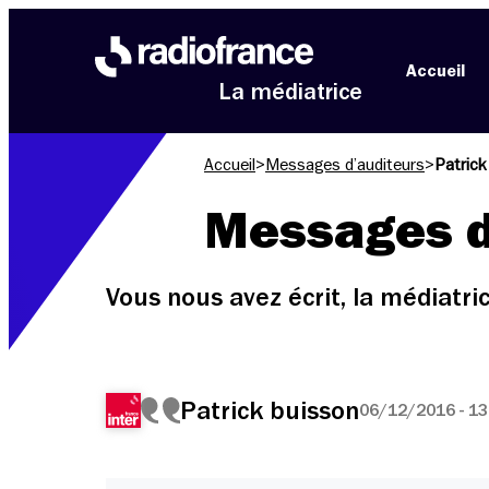
Aller au menu
Aller au contenu
Aller au pied de page
Accueil
La médiatrice
Accueil
>
Messages d’auditeurs
>
Patrick
Messages d
Vous nous avez écrit, la médiatr
Patrick buisson
06/12/2016 - 13