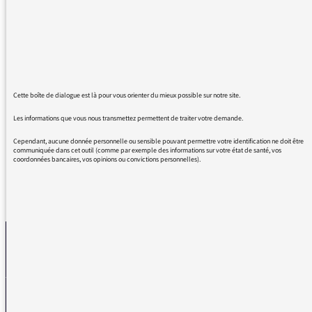
beaucoup intéressée. Mis en perspective avec
la période que nous traversons, la proximité
des corps rendue plus palpable, la
promiscuité des maux rendue plus
quotidienne, le sujet de ce matin se
singularise par son écho intestin et public. J'ai
Cette boîte de dialogue est là pour vous orienter du mieux possible sur notre site.
eu un grand plaisir à écouter le passage de
Patrimoine de P. Roth. Merci à toute l'équipe!
Les informations que vous nous transmettez permettent de traiter votre demande.
Cependant, aucune donnée personnelle ou sensible pouvant permettre votre identification ne doit être
communiquée dans cet outil (comme par exemple des informations sur votre état de santé, vos
coordonnées bancaires, vos opinions ou convictions personnelles).
REVENIR AUX MESSAGES
La médiatrice