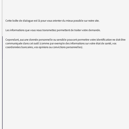
Cette boîte de dialogue est là pour vous orienter du mieux possible sur notre site.
REVENIR AUX MESSAGES
Les informations que vous nous transmettez permettent de traiter votre demande.
Cependant, aucune donnée personnelle ou sensible pouvant permettre votre identification ne doit être
communiquée dans cet outil (comme par exemple des informations sur votre état de santé, vos
coordonnées bancaires, vos opinions ou convictions personnelles).
La médiatrice
VOUS AVEZ UN PROBLÈME DE RÉCEPTION ?
Remplissez l’un de nos formulaires afin que nous puissions vous aider.
Réception FM/DAB
Réception numérique