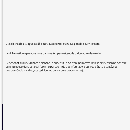
et certains de vos invités, je découvre
tranquillement des personnes qui jouent ou
ont joué un rôle dans notre société et dont je
n'avais jamais entendu parler.
Merci aux interviewers différents qui savent
faire parler en toute confiance ces invités-là.
Cette boîte de dialogue est là pour vous orienter du mieux possible sur notre site.
Surtout continuez cette émission et ses
Les informations que vous nous transmettez permettent de traiter votre demande.
podcasts.
Merci “A voix nue”.
Cependant, aucune donnée personnelle ou sensible pouvant permettre votre identification ne doit être
communiquée dans cet outil (comme par exemple des informations sur votre état de santé, vos
coordonnées bancaires, vos opinions ou convictions personnelles).
REVENIR AUX MESSAGES