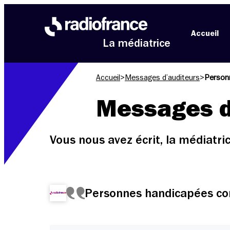
Aller au menu
Aller au contenu
Aller au pied de page
Accueil
La médiatrice
Accueil
>
Messages d’auditeurs
>
Person
Messages d
Vous nous avez écrit, la médiatr
Personnes handicapées co