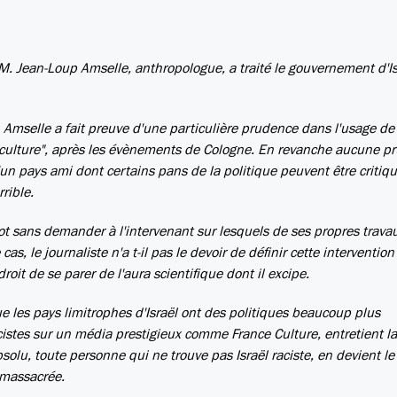
M. Jean-Loup Amselle, anthropologue, a traité le gouvernement d'Is
M. Amselle a fait preuve d'une particulière prudence dans l'usage d
 "culture", après les évènements de Cologne. En revanche aucune p
'un pays ami dont certains pans de la politique peuvent être critiqu
rible.
mot sans demander à l'intervenant sur lesquels de ses propres trava
 cas, le journaliste n'a t-il pas le devoir de définir cette interventi
roit de se parer de l'aura scientifique dont il excipe.
ue les pays limitrophes d'Israël ont des politiques beaucoup plus
acistes sur un média prestigieux comme France Culture, entretient l
bsolu, toute personne qui ne trouve pas Israël raciste, en devient le
 massacrée.