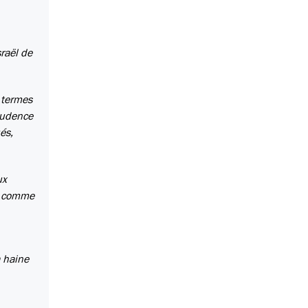
raël de
e termes
rudence
és,
ux
on comme
a haine