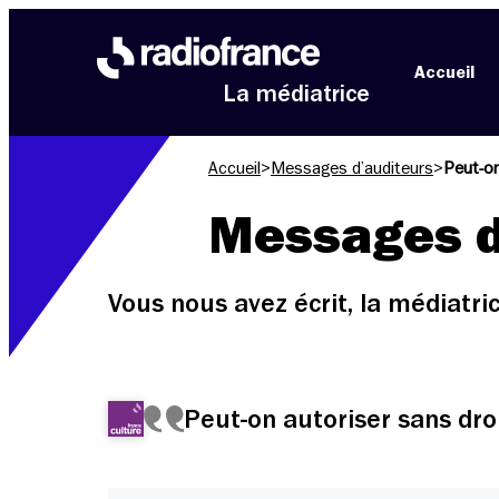
Aller au menu
Aller au contenu
Aller au pied de page
Accueil
La médiatrice
Accueil
>
Messages d’auditeurs
>
Peut-on
Messages d
Vous nous avez écrit, la médiatr
Peut-on autoriser sans droi