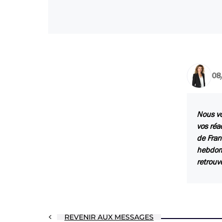
08
Nous vo
vos réa
de Fran
hebdoma
retrouv
REVENIR AUX MESSAGES