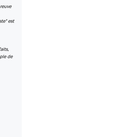
preuve
te" est
aits,
mple de