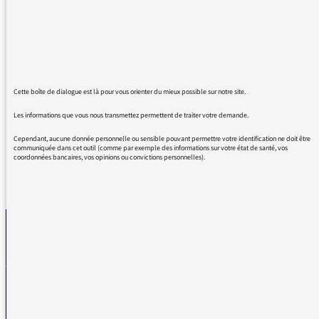
grâce aux Carnets de Campagne. C'était peu
de temps à l'antenne mais ça me faisait du
bien d'entendre quelque chose de positif !
Bon vent dans vos nouveaux projets en
cohérence avec votre sincérité vis à vis de
toutes ces belles valeurs que vous avez mises
Cette boîte de dialogue est là pour vous orienter du mieux possible sur notre site.
en avant sur France Inter.
Les informations que vous nous transmettez permettent de traiter votre demande.
Cependant, aucune donnée personnelle ou sensible pouvant permettre votre identification ne doit être
communiquée dans cet outil (comme par exemple des informations sur votre état de santé, vos
coordonnées bancaires, vos opinions ou convictions personnelles).
REVENIR AUX MESSAGES
La médiatrice