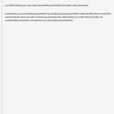
Les informations que vous nous transmettez permettent de traiter votre demande.
Bonjour et merci pour votre message.
Cependant, aucune donnée personnelle ou sensible pouvant permettre votre identification ne doit être
Sauf erreur de ma part, il n’a pas été question
communiquée dans cet outil (comme par exemple des informations sur votre état de santé, vos
coordonnées bancaires, vos opinions ou convictions personnelles).
de Mickey dans cette émission !
Pour le reste, la démarche de Marianne
Chaillan, mon invitée, est troublante car elle
part du principe que toutes les œuvres
culturelles peuvent être prises comme point
de départ d’une réflexion philosophique. C’est
choquant quand on est habitué à distinguer
haute culture/basse culture. Mais il me
semble que c’est vrai. Peut-être n’avez-vous
pas été convaincu par ses propos, c’est une
autre affaire.
Enfin, oui je crois tout à fait qu’il y aurait
beaucoup à dire sur l’expérience du chauffeur
de bus, pas forcément au sens métaphorique