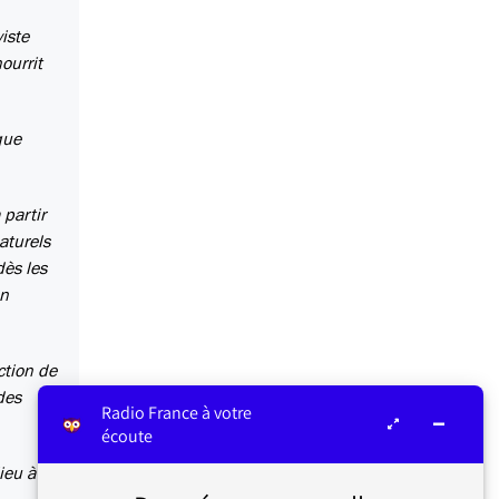
viste
ourrit
que
partir
aturels
dès les
en
ction de
des
Radio France à votre
écoute
ieu à