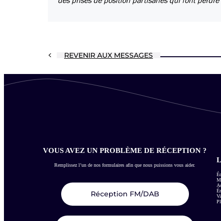
des prises de position partisanes qui font perdre
REVENIR AUX MESSAGES
VOUS AVEZ UN PROBLÈME DE RÉCEPTION ?
L
Remplissez l’un de nos formulaires afin que nous puissions vous aider.
Éc
Me
Ac
É
Réception FM/DAB
Vi
Pl