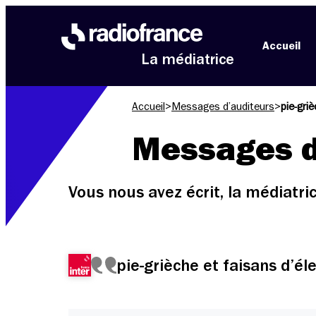
Aller au menu
Aller au contenu
Aller au pied de page
Accueil
La médiatrice
Accueil
>
Messages d’auditeurs
>
pie-gri
Messages d
Vous nous avez écrit, la médiatr
pie-grièche et faisans d’él