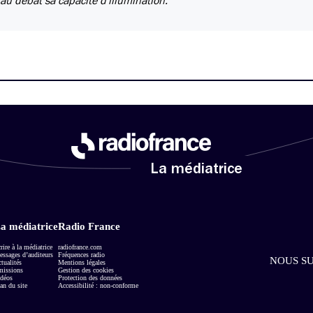
 au débat sa capacité d'illumination.
La médiatrice
a médiatrice
Radio France
rire à la médiatrice
radiofrance.com
ssages d’auditeurs
Fréquences radio
NOUS SU
tualités
Mentions légales
missions
Gestion des cookies
déos
Protection des données
an du site
Accessibilité : non-conforme