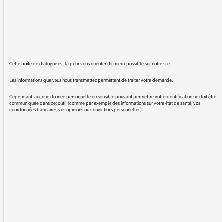
les sujets que vous traitez. Les témoignages
sont extrêmement émouvants par leur vérité
et je voudrais vous remercier pour le travail
extraordinaire que vous et votre équipe vous
réalisez. Souvent je me demande comment
faites-vous pour trouver ces personnes qui
Cette boîte de dialogue est là pour vous orienter du mieux possible sur notre site.
disent si naturellement la vie....
Les informations que vous nous transmettez permettent de traiter votre demande.
Cependant, aucune donnée personnelle ou sensible pouvant permettre votre identification ne doit être
communiquée dans cet outil (comme par exemple des informations sur votre état de santé, vos
coordonnées bancaires, vos opinions ou convictions personnelles).
REVENIR AUX MESSAGES
La médiatrice