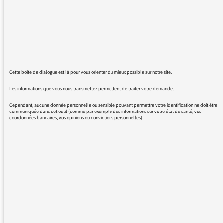
concernant Pierre RABHI. Depuis l'annonce de
son décès, j'avais le sentiment que France
Inter oubliait l'enquête du Monde
Diplomatique qui avait, entre autres, été
présentée dans l'émission "Secrète d'info" du
samedi, sur notre antenne. Encore une fois,
merci, car je pense que vous êtes les seuls
Cette boîte de dialogue est là pour vous orienter du mieux possible sur notre site.
dans ce cas !!! Merci pour la qualité de votre
Les informations que vous nous transmettez permettent de traiter votre demande.
émission et vos informations.
Cependant, aucune donnée personnelle ou sensible pouvant permettre votre identification ne doit être
communiquée dans cet outil (comme par exemple des informations sur votre état de santé, vos
coordonnées bancaires, vos opinions ou convictions personnelles).
REVENIR AUX MESSAGES
La médiatrice