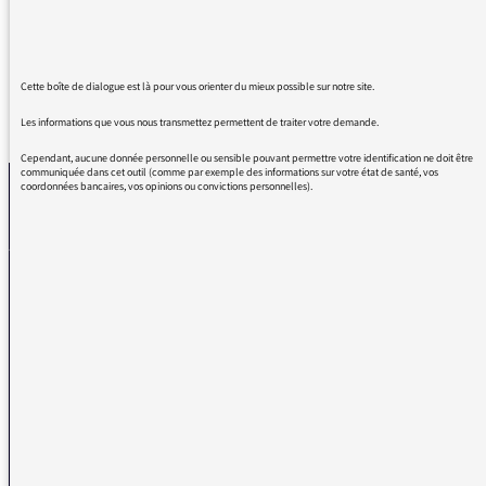
début de son spectacle. Sans commentaire.
Cette boîte de dialogue est là pour vous orienter du mieux possible sur notre site.
REVENIR AUX MESSAGES
Les informations que vous nous transmettez permettent de traiter votre demande.
Cependant, aucune donnée personnelle ou sensible pouvant permettre votre identification ne doit être
communiquée dans cet outil (comme par exemple des informations sur votre état de santé, vos
coordonnées bancaires, vos opinions ou convictions personnelles).
La médiatrice
VOUS AVEZ UN PROBLÈME DE RÉCEPTION ?
Remplissez l’un de nos formulaires afin que nous puissions vous aider.
Réception FM/DAB