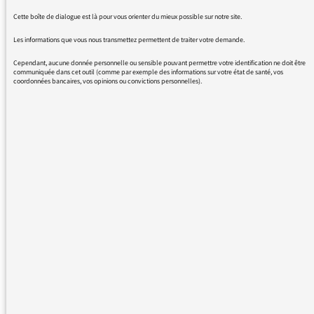
02/10/2023 - 13:21
Cette boîte de dialogue est là pour vous orienter du mieux possible sur notre site.
Les informations que vous nous transmettez permettent de traiter votre demande.
Voir plus de messages :
Cependant, aucune donnée personnelle ou sensible pouvant permettre votre identification ne doit être
communiquée dans cet outil (comme par exemple des informations sur votre état de santé, vos
coordonnées bancaires, vos opinions ou convictions personnelles).