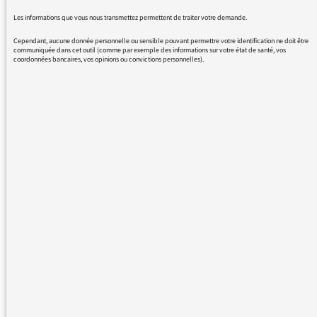
Les informations que vous nous transmettez permettent de traiter votre demande.
29/05/2018 - 13:21
Cependant, aucune donnée personnelle ou sensible pouvant permettre votre identification ne doit être
communiquée dans cet outil (comme par exemple des informations sur votre état de santé, vos
coordonnées bancaires, vos opinions ou convictions personnelles).
Voici la réponse de Jacques Vendroux :
« Cher Monsieur,
Je dois reconnaître que vous avez en grande
partie raison.
J’ai défendu l’homme, peut-être avec
maladresse, mais je l’ai fait en mon âme et
conscience sans aucune arrière-pensée.
Je comprends parfaitement que j’ai pu à un
moment donné ou à un autre vous mettre mal
à l’aise et je m’en excuse.