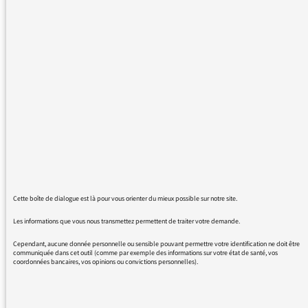
France Inter dans différentes émissions.
Jamais, on n'explique ce que c'est !
D'avance merci.
26/03/2021 - 12:17
Jocelyn Perrotin, directeur de la musique à
France Inter vous répond :
Cette boîte de dialogue est là pour vous orienter du mieux possible sur notre site.
La playlist officielle de France Inter compte 80
Les informations que vous nous transmettez permettent de traiter votre demande.
titres (40 titres d’expression francophone, 40
Cependant, aucune donnée personnelle ou sensible pouvant permettre votre identification ne doit être
communiquée dans cet outil (comme par exemple des informations sur votre état de santé, vos
titres internationaux) sélectionnés par
coordonnées bancaires, vos opinions ou convictions personnelles).
l’équipe de la programmation musicale de
France Inter et qui sont diffusés sur
l’ensemble de la grille.