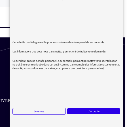
Cette boîte de dialogue est là pour vous orienter du mieux possible sur notre site.
Les informations que vous nous transmettez permettent de traiter votre demande.
Cependant, aucune donnée personnelle ou sensible pouvant permettre votre identification
ne doit être communiquée dans cet outil (comme par exemple des informations sur votre état
de santé, vos coordonnées bancaires, vos opinions ou convictions personnelles).
IVRE SUR LES RÉSEAUX
Je refuse
J'accepte
Aller sur la page Twitter de la Médiatrice
Aller sur la page Facebook de la Médiatrice
Aller sur la page Instagram de la Médiatrice