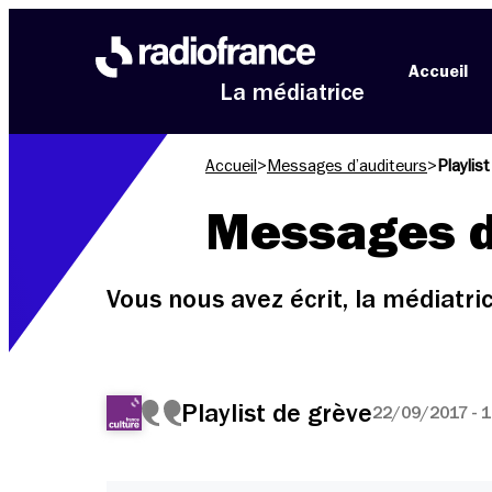
Aller au menu
Aller au contenu
Aller au pied de page
Accueil
La médiatrice
Accueil
>
Messages d’auditeurs
>
Playlis
Messages d
Vous nous avez écrit, la médiatr
Playlist de grève
22/09/2017 - 1