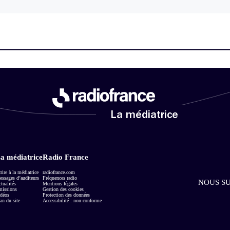
La médiatrice
a médiatrice
Radio France
rire à la médiatrice
radiofrance.com
ssages d’auditeurs
Fréquences radio
NOUS SU
tualités
Mentions légales
missions
Gestion des cookies
déos
Protection des données
an du site
Accessibilité : non-conforme