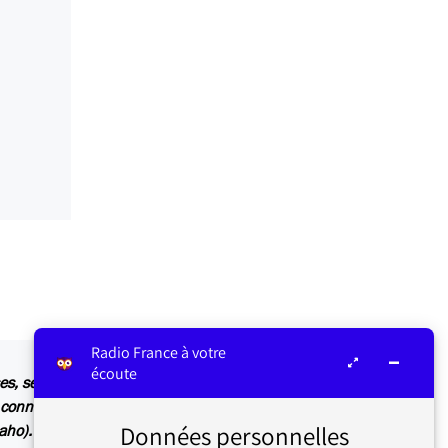
Radio France à votre
écoute
es, selon les horaires suivants : de 00:00 à 8:00,
 connaître la référence d’un morceau diffusé à
Données personnelles
aho).