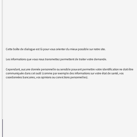
suppressions d'emploi, mais que votre playlist
soit majoritairement constituée de rap, et
musique à deux temps de ce genre... Il faut
peut-être tenir compte des auditeurs des
tranches horaires pendant lesquelles les
animateurs habituels sont absents. Vous me
direz que vous n'êtes pas le créateur de la
Cette boîte de dialogue est là pour vous orienter du mieux possible sur notre site.
playlist, certes, mais la liste des destinataires
(menu déroulant) de mon message n'inclut
Les informations que vous nous transmettez permettent de traiter votre demande.
pas l'artiste, ou bien je ne l'ai pas trouvé.
Cependant, aucune donnée personnelle ou sensible pouvant permettre votre identification ne doit être
Merci d'y penser surtout si la grève doit durer.
communiquée dans cet outil (comme par exemple des informations sur votre état de santé, vos
coordonnées bancaires, vos opinions ou convictions personnelles).
REVENIR AUX MESSAGES