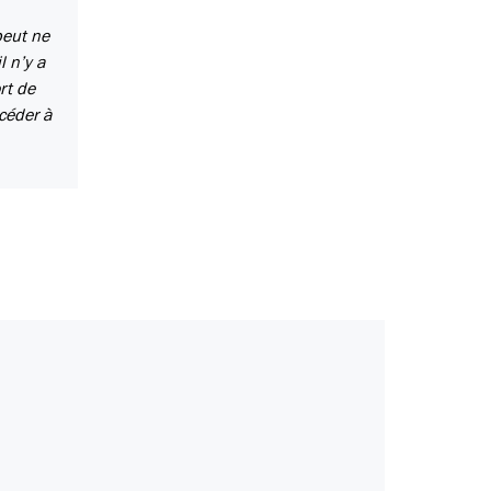
peut ne
l n’y a
rt de
céder à