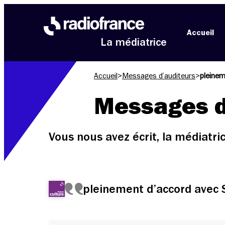
Aller au menu
Aller au contenu
Aller au pied de page
Accueil
La médiatrice
Accueil
>
Messages d’auditeurs
>
pleinem
Messages d
Vous nous avez écrit, la médiatr
pleinement d’accord avec 