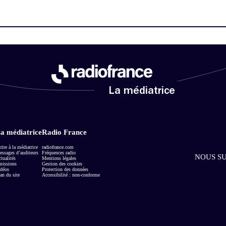
La médiatrice
a médiatrice
Radio France
rire à la médiatrice
radiofrance.com
ssages d’auditeurs
Fréquences radio
NOUS SU
tualités
Mentions légales
missions
Gestion des cookies
déos
Protection des données
an du site
Accessibilité : non-conforme