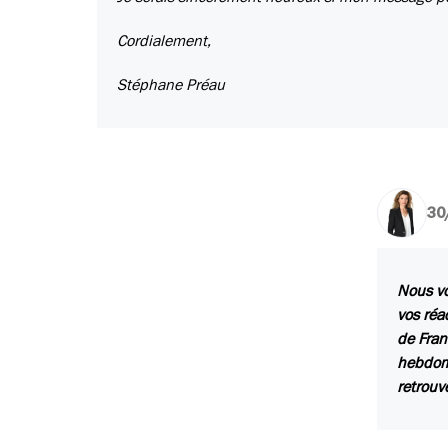
Cordialement,
Stéphane Préau
30
Nous vo
vos réa
de Fran
hebdoma
retrouv