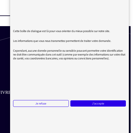
Cette boîte de dialogue est là pour vous orienter du mieux possible sur notre site.
Les informations que vous nous transmettez permettent de traiter votre demande.
Cependant, aucune donnée personnelle ou sensible pouvant permettre votre identification
ne doit être communiquée dans cet outil (comme par exemple des informations sur votre état
de santé, vos coordonnées bancaires, vos opinions ou convictions personnelles).
IVRE SUR LES RÉSEAUX
Je refuse
J'accepte
Aller sur la page Twitter de la Médiatrice
Aller sur la page Facebook de la Médiatrice
Aller sur la page Instagram de la Médiatrice