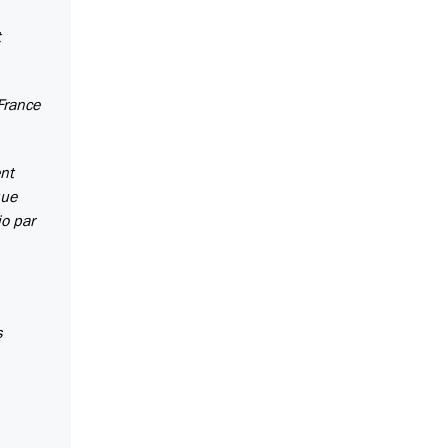
t
France
ent
que
io par
s