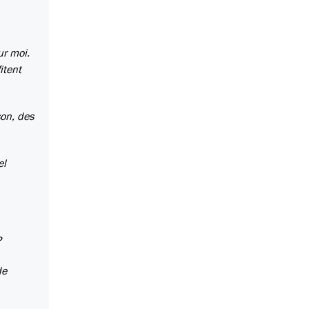
ur moi.
itent
son, des
el
?
de