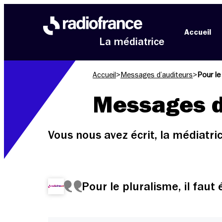
Aller au menu
Aller au contenu
Aller au pied de page
Accueil
La médiatrice
Accueil
>
Messages d’auditeurs
>
Pour le
Messages d
Vous nous avez écrit, la médiatr
Pour le pluralisme, il fau