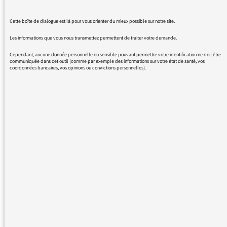
le matin, il me semble inconcevable que cela
disparaisse. La marche inverse aurait été plus
Cette boîte de dialogue est là pour vous orienter du mieux possible sur notre site.
logique : deux matins pour Dominique Seux,
deux matins pour un économiste atterré, et le
Les informations que vous nous transmettez permettent de traiter votre demande.
vendredi, le débat. C'est cela que le service
Cependant, aucune donnée personnelle ou sensible pouvant permettre votre identification ne doit être
communiquée dans cet outil (comme par exemple des informations sur votre état de santé, vos
public doit défendre, et non pas servir la
coordonnées bancaires, vos opinions ou convictions personnelles).
soupe à un seul camp. Ce d'autant plus que
les économistes hétérodoxes ne se sont pas
illustrés ces derniers temps en parlant de
"négationnisme économique" à propos des
économistes atterrés.
Il faut donc rapidement corriger le tir !!!!!!!!
12/09/2016 - 10:40