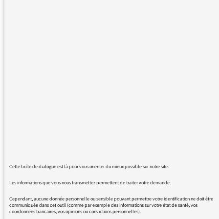
semaine. J'ai remarqué que les médias cités
sont assez limités avec une forte fréquence
d'utilisation pour certains d'entre eux.
Pourtant, les thèmes évoqués sont
probablement traités dans d'autres journaux
que ceux cités, ce qui les rend invisibles (ou
inaudibles, s'agissant de radio) ou presque.
Cela me semble dommage de restreindre aux
auditeurs du service public une revue de
presse à certains titres de presse (bien que
différents dans leurs approches éditoriales),
manquant ainsi de pluralité et de partage des
différents médias.
Cette boîte de dialogue est là pour vous orienter du mieux possible sur notre site.
Il me semble regrettable que la presse
Les informations que vous nous transmettez permettent de traiter votre demande.
régionale soit si absente que même le
Cependant, aucune donnée personnelle ou sensible pouvant permettre votre identification ne doit être
quotidien le plus vendu en France n'est pas
communiquée dans cet outil (comme par exemple des informations sur votre état de santé, vos
coordonnées bancaires, vos opinions ou convictions personnelles).
cité, alors même qu'il traite de l'actualité