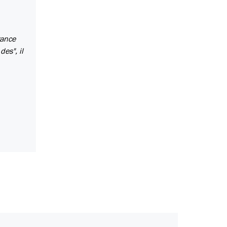
rance
des", il