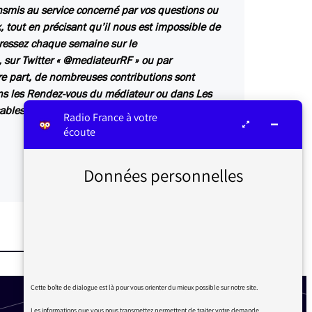
ansmis au service concerné par vos questions ou
 tout en précisant qu’il nous est impossible de
ressez chaque semaine sur le
 sur Twitter « @mediateurRF » ou par
e part, de nombreuses contributions sont
ns les
Rendez-vous du médiateur
ou dans
Les
sables des antennes de Radio France.
Radio France à votre
écoute
Données personnelles
Cette boîte de dialogue est là pour vous orienter du mieux possible sur notre site.
Les informations que vous nous transmettez permettent de traiter votre demande.