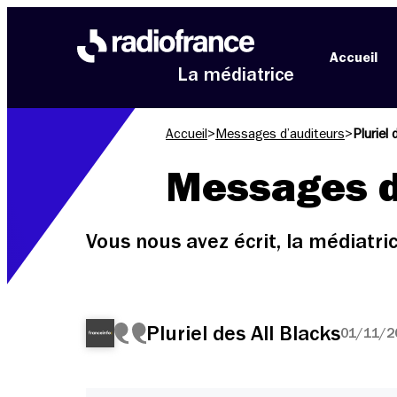
Aller au menu
Aller au contenu
Aller au pied de page
Accueil
La médiatrice
Accueil
>
Messages d’auditeurs
>
Pluriel 
Messages d
Vous nous avez écrit, la médiatr
Pluriel des All Blacks
01/11/20