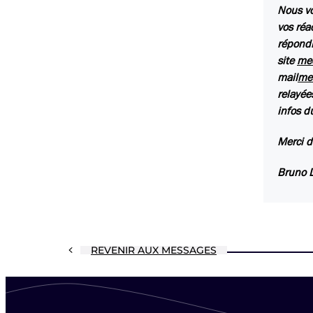
Nous vo
vos réa
répondr
site
med
mail
me
relayée
infos d
Merci d
Bruno 
REVENIR AUX MESSAGES